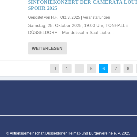
SINFONIEKONZERT DER CAMERATA LOUI
SPOHR 2025
Gepostet von
H.F.
|
Okt. 3, 2025
|
Veranstaltungen
Samstag, 25. Oktober 2025, 19:00 Uhr, TONHALLE
DÜSSELDORF – Mendelssohn-Saal Liebe...
WEITERLESEN
1
…
5
6
7
8
© Aktionsgemeinschaft Düsseldorfer Heimat- und Bürgervereine e. V. 2025