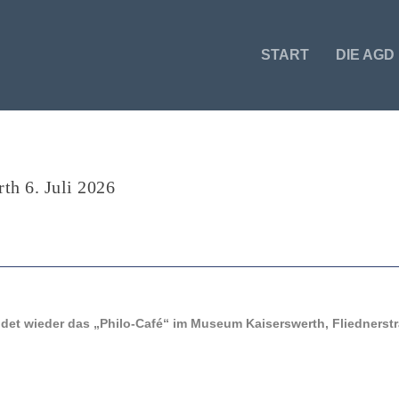
START
DIE AGD
h 6. Juli 2026
ndet wieder das „Philo-Café“ im Museum Kaiserswerth, Fliednerst